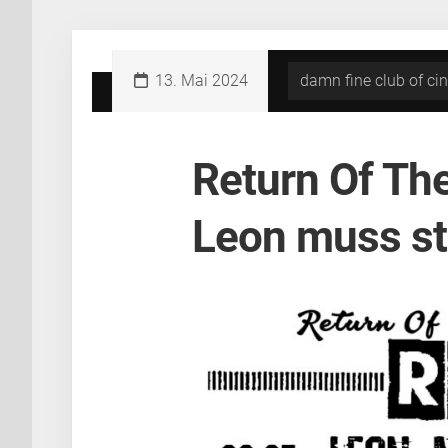
Skip
to
content
13. Mai 2024
damn fine club of c
Return Of The
Leon muss st