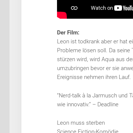
Der Film:
Leon ist todkrank aber er hat e
Probleme lösen soll. Da seine
stürzen wird, wird Aqua aus de
umzubringen bevor er sie anwe
Ereignisse nehmen ihren Lauf.
“Nerd-talk à la Jarmusch und Tar
wie innovativ.” – Deadline
Leon muss sterben
Science Fiction-Komödie