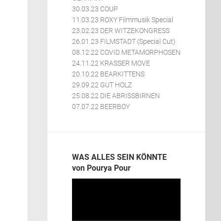
30.03.23 COUP
11.03.23 ROXY Filmmusik Special
23.02.23 DER WITZEKONGRESS
26.01.23 FILMSTADT (Special Cut)
08.12.22 COVID METAMORPHOSEN
24.11.22 KRASSER MOVE
20.10.22 BEARKITTENS
29.09.22 GUT HOLZ
25.08.22 DIE ABRISSBIRNEN
07.07.22 BEERBOY
WAS ALLES SEIN KÖNNTE
von Pourya Pour
Video-
Player