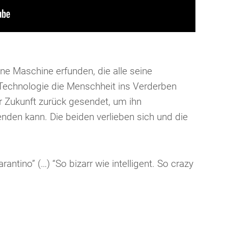
ine Maschine erfunden, die alle seine
 Technologie die Menschheit ins Verderben
r Zukunft zurück gesendet, um ihn
nden kann. Die beiden verlieben sich und die
antino” (…) “So bizarr wie intelligent. So crazy