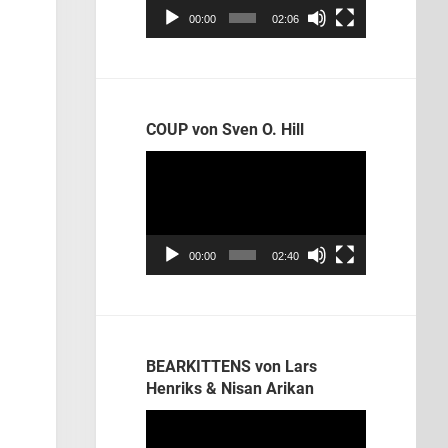
00:00
02:06
COUP von Sven O. Hill
Video-
Player
00:00
02:40
BEARKITTENS von Lars
Henriks & Nisan Arikan
Video-
Player