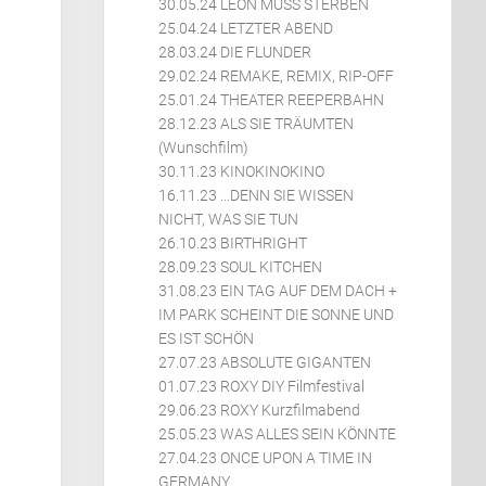
30.05.24 LEON MUSS STERBEN
25.04.24 LETZTER ABEND
28.03.24 DIE FLUNDER
29.02.24 REMAKE, REMIX, RIP-OFF
25.01.24 THEATER REEPERBAHN
28.12.23 ALS SIE TRÄUMTEN
(Wunschfilm)
30.11.23 KINOKINOKINO
16.11.23 ...DENN SIE WISSEN
NICHT, WAS SIE TUN
26.10.23 BIRTHRIGHT
28.09.23 SOUL KITCHEN
31.08.23 EIN TAG AUF DEM DACH +
IM PARK SCHEINT DIE SONNE UND
ES IST SCHÖN
27.07.23 ABSOLUTE GIGANTEN
01.07.23 ROXY DIY Filmfestival
29.06.23 ROXY Kurzfilmabend
25.05.23 WAS ALLES SEIN KÖNNTE
27.04.23 ONCE UPON A TIME IN
GERMANY