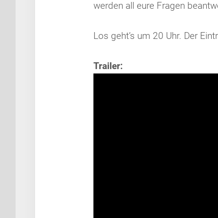
werden all eure Fragen beantw
Los geht’s um 20 Uhr. Der Eintrit
Trailer: