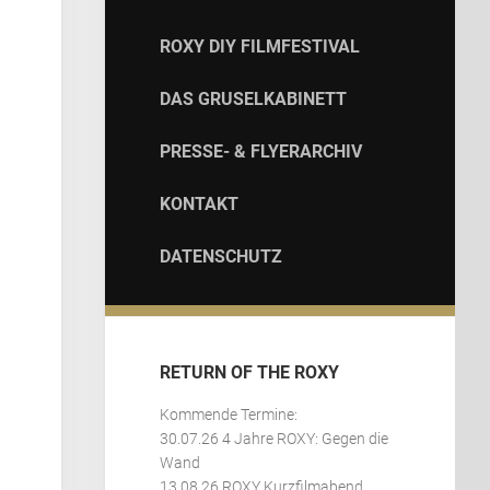
ROXY DIY FILMFESTIVAL
DAS GRUSELKABINETT
PRESSE- & FLYERARCHIV
KONTAKT
DATENSCHUTZ
RETURN OF THE ROXY
Kommende Termine:
30.07.26 4 Jahre ROXY: Gegen die
Wand
13.08.26 ROXY Kurzfilmabend