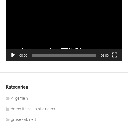
Player
00:00
01:03
Kategorien
Allgemein
damn fine club of cinema
gruselkabinett