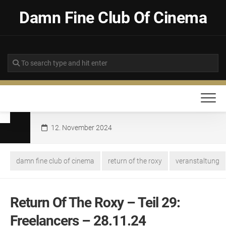
Skip
Damn Fine Club Of Cinema
to
content
12. November 2024
damn fine club of cinema
return of the roxy
veranstaltung
Return Of The Roxy – Teil 29:
Freelancers – 28.11.24