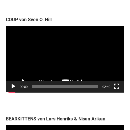
COUP von Sven O. Hill
Video-
Player
00:00
02:40
BEARKITTENS von Lars Henriks & Nisan Arikan
Video-