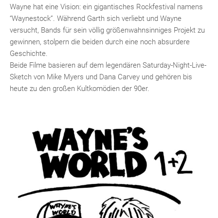
Wayne hat eine Vision: ein gigantisches Rockfestival namens
“Waynestock”. Während Garth sich verliebt und Wayne
versucht, Bands für sein völlig größenwahnsinniges Projekt zu
gewinnen, stolpern die beiden durch eine noch absurdere
Geschichte.
Beide Filme basieren auf dem legendären Saturday-Night-Live-
Sketch von Mike Myers und Dana Carvey und gehören bis
heute zu den großen Kultkomödien der 90er.