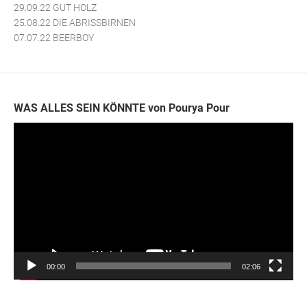
29.09.22 GUT HOLZ
25.08.22 DIE ABRISSBIRNEN
07.07.22 BEERBOY
WAS ALLES SEIN KÖNNTE von Pourya Pour
Video-
Player
00:00
02:06