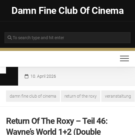
Skip
Damn Fine Club Of Cinema
to
content
10. April 2026
damn fine club of cinema
return of the roxy
veranstaltung
Return Of The Roxy – Teil 46:
Wayne’s World 1+2 (Double