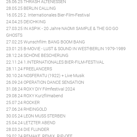
26.06.25 THRASH ALTENESSEN
28.05.25 BERLIN CALLING
16.05.25 2. Internationales Bier-Film-Festival
24.04.25 DEICHKING
27.03.25 IN ASPIK - 20 Jahre NAOMI SAMPLE & THE GO GO
GHOSTS
27.02.25 Wunschfilm: BANG BOOM BANG
23.01.25 B-MOVIE - LUST & SOUND IN WEST-BERLIN 1979-1989
28.12.24 SCHÖNE BESCHERUNG
22.11.24 1.INTERNATIONALES BIER-FILM-FESTIVAL
28.11.24 FREELANCERS
30.10.24 NOSFERATU (1922) + Live Musik
26.09.24 OPERATION DANCE SENSATION
31.08.24 ROXY DIY Filmfestival 2024
29.08.24 ROXY Kurzfilmabend
25.07.24 ROCKER
27.06.24 RHEINGOLD
30.05.24 LEON MUSS STERBEN
25.04.24 LETZTER ABEND
28.03.24 DIE FLUNDER
29.02.24 REMAKE, REMIX, RIP-OFF