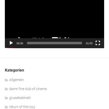
00:00
01:03
Kategorien
Allgemein
damn fine club of cinema
gruselkabinett
return of the roxy