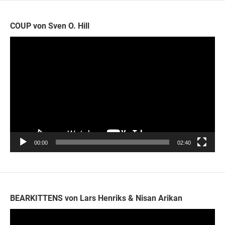
COUP von Sven O. Hill
Video-
Player
00:00
02:40
BEARKITTENS von Lars Henriks & Nisan Arikan
Video-
Player