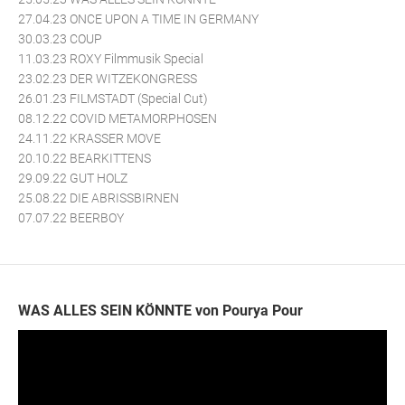
27.04.23 ONCE UPON A TIME IN GERMANY
30.03.23 COUP
11.03.23 ROXY Filmmusik Special
23.02.23 DER WITZEKONGRESS
26.01.23 FILMSTADT (Special Cut)
08.12.22 COVID METAMORPHOSEN
24.11.22 KRASSER MOVE
20.10.22 BEARKITTENS
29.09.22 GUT HOLZ
25.08.22 DIE ABRISSBIRNEN
07.07.22 BEERBOY
WAS ALLES SEIN KÖNNTE von Pourya Pour
Video-
Player