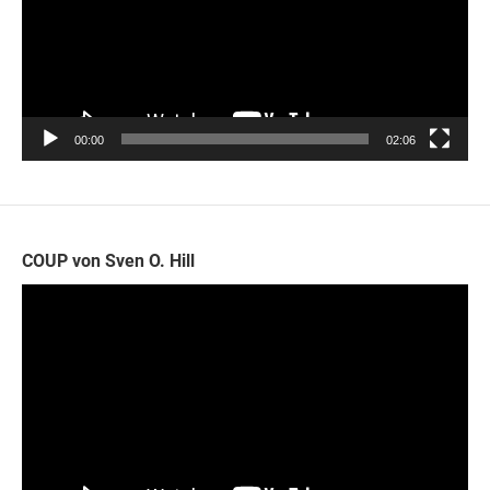
00:00
02:06
COUP von Sven O. Hill
Video-
Player