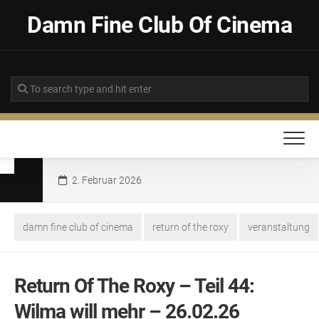
Skip
Damn Fine Club Of Cinema
to
content
2. Februar 2026
damn fine club of cinema
return of the roxy
veranstaltung
Return Of The Roxy – Teil 44:
Wilma will mehr – 26.02.26