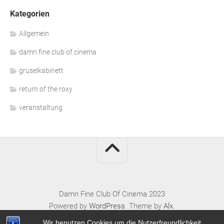
Kategorien
Allgemein
damn fine club of cinema
gruselkabinett
return of the roxy
veranstaltung
Damn Fine Club Of Cinema 2023
Powered by
WordPress
. Theme by
Alx
.
Wir benutzen Cookies um die Nutzerfreundlichkeit