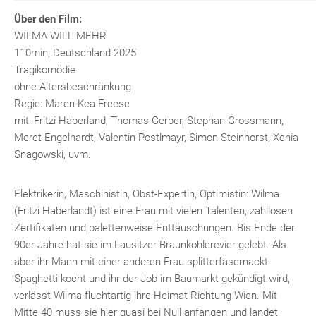
Über den Film:
WILMA WILL MEHR
110min, Deutschland 2025
Tragikomödie
ohne Altersbeschränkung
Regie: Maren-Kea Freese
mit: Fritzi Haberland, Thomas Gerber, Stephan Grossmann,
Meret Engelhardt, Valentin Postlmayr, Simon Steinhorst, Xenia
Snagowski, uvm.
Elektrikerin, Maschinistin, Obst-Expertin, Optimistin: Wilma
(Fritzi Haberlandt) ist eine Frau mit vielen Talenten, zahllosen
Zertifikaten und palettenweise Enttäuschungen. Bis Ende der
90er-Jahre hat sie im Lausitzer Braunkohlerevier gelebt. Als
aber ihr Mann mit einer anderen Frau splitterfasernackt
Spaghetti kocht und ihr der Job im Baumarkt gekündigt wird,
verlässt Wilma fluchtartig ihre Heimat Richtung Wien. Mit
Mitte 40 muss sie hier quasi bei Null anfangen und landet