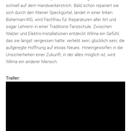
schnell auf dem Handwerkerstrich. Bald schon repariert sie
sich durch den Wiener Speckgürtel, landet in einer linken
Bohemian-WG, wird Fachfrau für Reparaturen aller Art und
sogar Lehrerin in einer Traditions-Tanzschule. Zwischen
Walzer und Elektro-Installationen entdeckt Wilma ein Gefühl,
das sie längst vergessen hatte: verliebt sein, glücklich sein, die
aufgeregte Hoffnung auf etwas Neues. Hineingeworfen in die
Unsicherheiten einer Zukunft, in der alles möglich ist, wird
Wilma ein anderer Mensch.
Trailer: