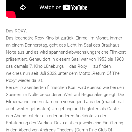
Das ROXY:
Das legendäre Roxy-Kino ist zurück! Einmal im Monat, immer
an einem Donnerstag, geht das Licht im Saal des Brauhaus
Nolte aus und es wird spannend-abwechslungsreiche Filmkost
präsentiert. Genau dort in diesem Saal war von 1953 bis 1963
das damals 7. Kino Lüneburgs – das Roxy – zu finden,
welches nun seit Juli 2022 unter dem Motto „Return Of The
Roxy“ wieder da ist.
Bei der präsentierten filmischen Kost wird ebenso wie bei den
Speisen im Nolte besonderen Wert auf Regionales gelegt. Die
Filmemacher:innen stammen vorwiegend aus der (manchmal
auch weiter gefassten) Umgebung und begleiten als Gäste
den Abend mit der ein oder anderen Anekdote zu der
Entstehung des Werkes. Dazu gibt es jeweils eine Einführung
in den Abend von Andreas Thedens (Damn Fine Club Of