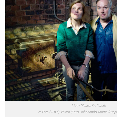
Motiv Plessa, Kraftwerk
Im Foto (v.l.n.r.): Wilma (Fritzi Haberlandt), Martin (S