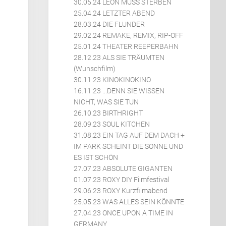
30.05.24 LEON MUSS STERBEN
25.04.24 LETZTER ABEND
28.03.24 DIE FLUNDER
29.02.24 REMAKE, REMIX, RIP-OFF
25.01.24 THEATER REEPERBAHN
28.12.23 ALS SIE TRÄUMTEN
(Wunschfilm)
30.11.23 KINOKINOKINO
16.11.23 ...DENN SIE WISSEN
NICHT, WAS SIE TUN
26.10.23 BIRTHRIGHT
28.09.23 SOUL KITCHEN
31.08.23 EIN TAG AUF DEM DACH +
IM PARK SCHEINT DIE SONNE UND
ES IST SCHÖN
27.07.23 ABSOLUTE GIGANTEN
01.07.23 ROXY DIY Filmfestival
29.06.23 ROXY Kurzfilmabend
25.05.23 WAS ALLES SEIN KÖNNTE
27.04.23 ONCE UPON A TIME IN
GERMANY