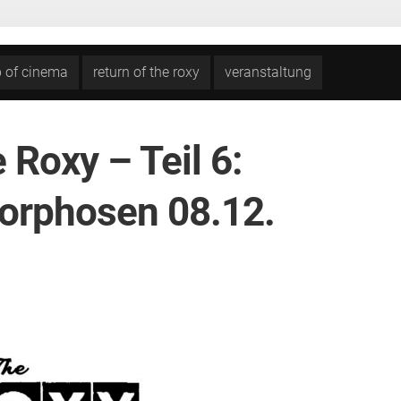
b of cinema
return of the roxy
veranstaltung
 Roxy – Teil 6:
orphosen 08.12.