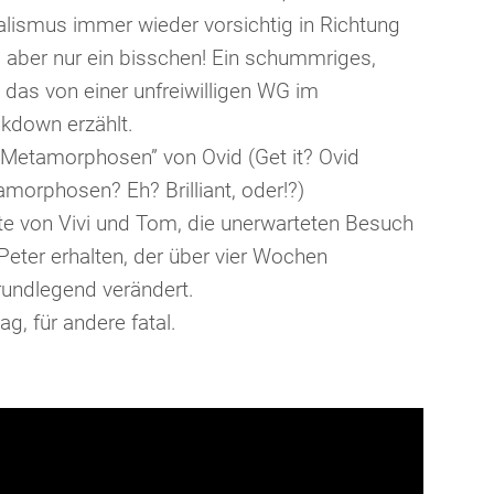
alismus immer wieder vorsichtig in Richtung
aber nur ein bisschen! Ein schummriges,
, das von einer unfreiwilligen WG im
down erzählt.
Metamorphosen” von Ovid (Get it? Ovid
rphosen? Eh? Brilliant, oder!?)
e von Vivi und Tom, die unerwarteten Besuch
eter erhalten, der über vier Wochen
undlegend verändert.
g, für andere fatal.