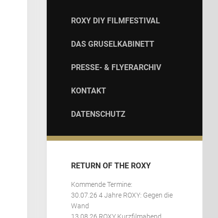
ROXY DIY FILMFESTIVAL
DAS GRUSELKABINETT
PRESSE- & FLYERARCHIV
KONTAKT
DATENSCHUTZ
RETURN OF THE ROXY
Kommende Termine:
30.07.26 4 Jahre ROXY: Gegen die
Wand
13.08.26 ROXY Kurzfilmabend