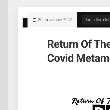
Skip
to
content
30. November 2022
damn fine clu
Return Of The
Covid Metam