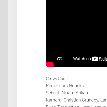
Crew/Cast:
Regie: Lars Henriks
Schnitt: Nisam Arikan
Kamera: Christian Grundey, Lar