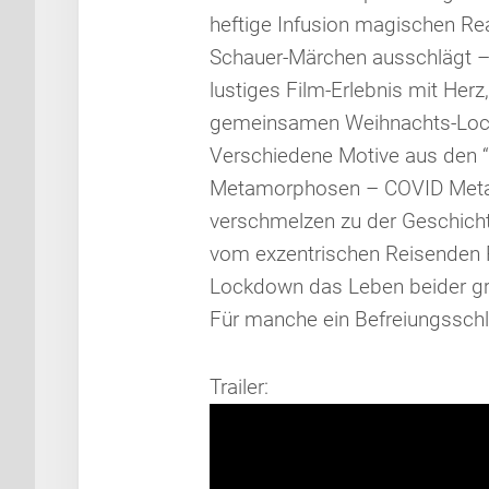
heftige Infusion magischen Re
Schauer-Märchen ausschlägt – 
lustiges Film-Erlebnis mit Herz
gemeinsamen Weihnachts-Lock
Verschiedene Motive aus den “
Metamorphosen – COVID Metamo
verschmelzen zu der Geschicht
vom exzentrischen Reisenden P
Lockdown das Leben beider gr
Für manche ein Befreiungsschla
Trailer: