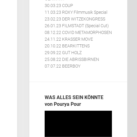
30.03.23 COUP
11.03.23 ROXY Filmmusik Special
23.02.23 DER WITZEKONGRESS
26.01.23 FILMSTADT (Special Cut)
08.12.22 COVID METAMORPHOSEN
24.11.22 KRASSER MOVE
20.10.22 BEARKITTENS
29.09.22 GUT HOLZ
25.08.22 DIE ABRISSBIRNEN
07.07.22 BEERBOY
WAS ALLES SEIN KÖNNTE
von Pourya Pour
Video-
Player