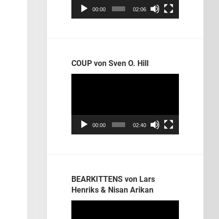
00:00
02:06
COUP von Sven O. Hill
Video-
Player
00:00
02:40
BEARKITTENS von Lars
Henriks & Nisan Arikan
Video-
Player