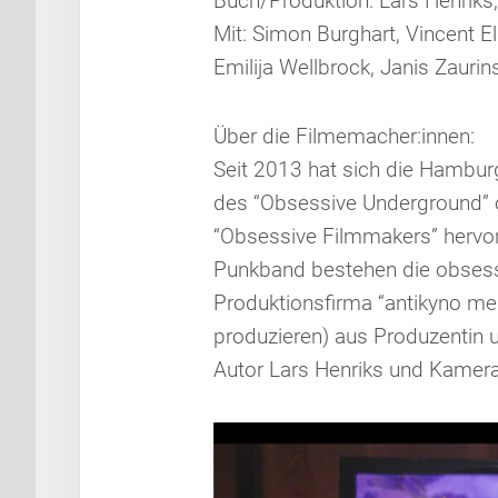
Buch/Produktion: Lars Henriks,
Mit: Simon Burghart, Vincent El
Emilija Wellbrock, Janis Zaurin
Über die Filmemacher:innen:
Seit 2013 hat sich die Hambu
des “Obsessive Underground” o
“Obsessive Filmmakers” hervor
Punkband bestehen die obsessi
Produktionsfirma “antikyno me
produzieren) aus Produzentin u
Autor Lars Henriks und Kamera